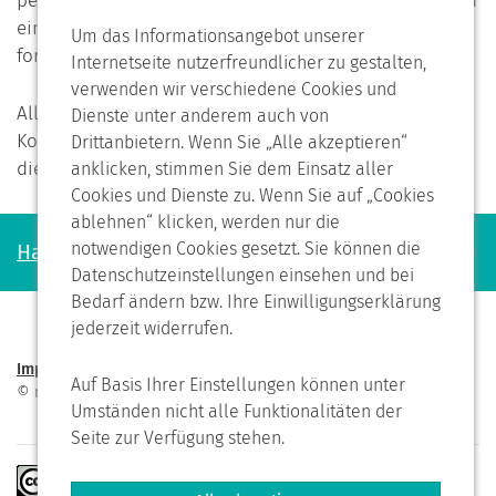
personenbezogenen Daten jederzeit widersprechen. In
einem solchen Fall kann die Konversation nicht
Um das Informationsangebot unserer
fortgeführt werden.
Internetseite nutzerfreundlicher zu gestalten,
verwenden wir verschiedene Cookies und
Alle personenbezogenen Daten, die im Zuge der
Dienste unter anderem auch von
Kontaktaufnahme gespeichert wurden, werden in
Drittanbietern. Wenn Sie „Alle akzeptieren“
diesem Fall gelöscht.
anklicken, stimmen Sie dem Einsatz aller
Cookies und Dienste zu. Wenn Sie auf „Cookies
ablehnen“ klicken, werden nur die
notwendigen Cookies gesetzt. Sie können die
Haben Sie noch Fragen?
Datenschutzeinstellungen einsehen und bei
Bedarf ändern bzw. Ihre Einwilligungserklärung
jederzeit widerrufen.
Impressum
Datenschutzerklärung
Seite drucken
Auf Basis Ihrer Einstellungen können unter
© neuegrundschulelehe.bremerhaven.de 2026
Umständen nicht alle Funktionalitäten der
Nach oben
Seite zur Verfügung stehen.
Soweit nicht anders gekennzeichnet, stehen die