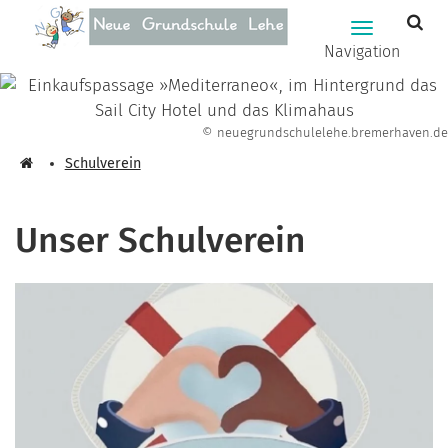
Zum Hauptinhalt springen
Hauptnavig
Navigation
© neuegrundschulelehe.bremerhaven.de
Schulverein
Unser Schulverein